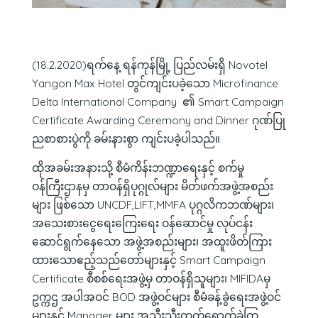
(18.2.2020)ရက်နေ့ ရန်ကုန်မြို့ ပြည်လမ်းရှိ Novotel
Yangon Max Hotel တွင်ကျင်းပခဲ့သော Microfinance
Delta International Company ၏ Smart Campaign
Certificate Awarding Ceremony and Dinner ဂုဏ်ပြု
ညစာစားပွဲကို ခမ်းနားစွာ ကျင်းပခဲ့ပါသည်။
ထိုအခမ်းအနားသို့ စီမံကိန်းဘဏ္ဍာရေးနှင့် စက်မှု
ဝန်ကြီးဌာနမှ တာဝန်ရှိပုဂ္ဂုလ်များ မိတ်ဖက်အဖွဲ့အစည်း
များ ဖြစ်သော UNCDF,LIFT,MMFA ပုဂ္ဂလိကဘဏ်များ၊
အသေးစားငွေရေးကြေးရေး ဝန်ဆောင်မှု လုပ်ငန်း
ဆောင်ရွက်နေသော အဖွဲ့အစည်းများ၊ အထူးဖိတ်ကြား
ထားသောဧည့်သည်တော်များနှင့် Smart Campaign
Certificate စီစစ်ရေးအဖွဲ့မှ တာဝန်ရှိသူများ၊ MIFIDAမှ
ဥက္ကဌ အပါအဝင် BOD အဖွဲ့ဝင်များ စီမံခန့်ခွဲရေးအဖွဲ့ဝင်
များနှင့် Manager များ အသီးသီးတက်ရောက်ခဲ့ကြ