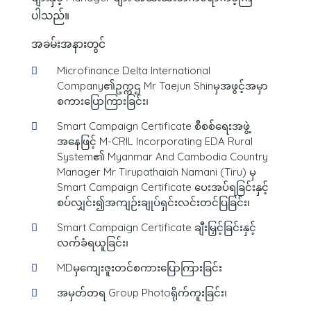
ပါသည်။
အခမ်းအနားတွင်
Microfinance Delta International
Company၏ဥက္ကဌ Mr Taejun Shinမှအဖွင့်အမှာ
စကား‌ပြောကြားခြင်း၊
Smart Campaign Certificate စီစစ်ရေးအဖွဲ့
အနေဖြင့် M-CRIL Incorporating EDA Rural
System၏ Myanmar And Cambodia Country
Manager Mr Tirupathaiah Namani (Tiru) မှ
Smart Campaign Certificate ပေးအပ်ရခြင်းနှင့်
စပ်လျှင်း၍အကျဉ်းချုပ်ရှင်းလင်းတင်ပြခြင်း၊
Smart Campaign Certificate ချီးမြှင့်ခြင်းနှင့်
လက်ခံရယူခြင်း၊
MDမှကျေးဇူးတင်စကားပြောကြားခြင်း
အမှတ်တရ Group Photoရိုက်ကူးခြင်း၊