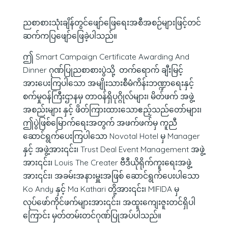
ညစာစားသုံးချိန်တွင်ဖျော်‌ဖြေရေးအစီအစဉ်များဖြင့်တင်
ဆက်ကပြဖျော်‌ဖြေခဲ့ပါသည်။
ဤ Smart Campaign Certificate Awarding And
Dinner ဂုဏ်ပြုညစာစားပွဲသို့ တက်ရောက် ချီးမြင့်
အားပေးကြပါသော အမျိုးသားစီမံကိန်းဘဏ္ဍာရေးနှင့်
စက်မှုဝန်ကြီးဌာနမှ တာဝန်ရှိပုဂ္ဂိုလ်များ၊ မိတ်ဖက် အဖွဲ့
အစည်းများ နှင့် ဖိတ်ကြားထားသောဧည့်သည်တော်များ၊
ဤပွဲဖြစ်မြောက်ရေးအတွက် အဖက်ဖက်မှ ကူညီ
ဆောင်ရွက်ပေးကြပါသော Novotal Hotel မှ Manager
နှင့် အဖွဲ့အား၎င်း၊ Trust Deal Event Management အဖွဲ့
အား၎င်း၊ Louis The Creater ဗီဒီယိုရိုက်ကူးရေးအဖွဲ့
အား၎င်း၊ အခမ်းအနားမှူးအဖြစ် ဆောင်ရွက်ပေးပါသော
Ko Andy နှင့် Ma Kathari တို့အား၎င်း၊ MIFIDA မှ
လုပ်ဖော်ကိုင်ဖက်များအား၎င်း၊ အထူးကျေးဇူးတင်ရှိပါ
ကြောင်း မှတ်တမ်းတင်ဂုဏ်ပြုအပ်ပါသည်။