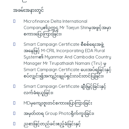
အခမ်းအနားတွင်
Microfinance Delta International
Company၏ဥက္ကဌ Mr Taejun Shinမှအဖွင့်အမှာ
စကား‌ပြောကြားခြင်း၊
Smart Campaign Certificate စီစစ်ရေးအဖွဲ့
အနေဖြင့် M-CRIL Incorporating EDA Rural
System၏ Myanmar And Cambodia Country
Manager Mr Tirupathaiah Namani (Tiru) မှ
Smart Campaign Certificate ပေးအပ်ရခြင်းနှင့်
စပ်လျှင်း၍အကျဉ်းချုပ်ရှင်းလင်းတင်ပြခြင်း၊
Smart Campaign Certificate ချီးမြှင့်ခြင်းနှင့်
လက်ခံရယူခြင်း၊
MDမှကျေးဇူးတင်စကားပြောကြားခြင်း
အမှတ်တရ Group Photoရိုက်ကူးခြင်း၊
ညစာဖြင့်တည်ခင်းဧည့်ခံခြင်းနှင့်