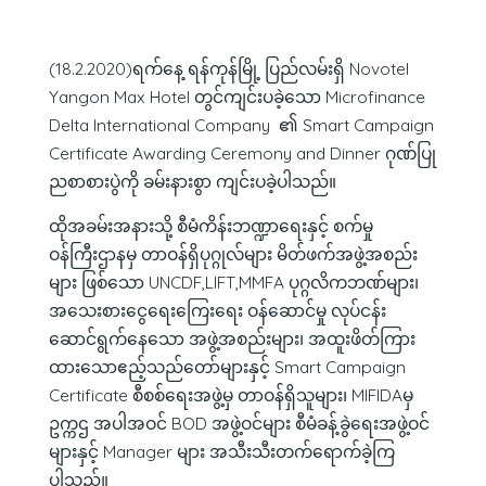
(18.2.2020)ရက်နေ့ ရန်ကုန်မြို့ ပြည်လမ်းရှိ Novotel
Yangon Max Hotel တွင်ကျင်းပခဲ့သော Microfinance
Delta International Company ၏ Smart Campaign
Certificate Awarding Ceremony and Dinner ဂုဏ်ပြု
ညစာစားပွဲကို ခမ်းနားစွာ ကျင်းပခဲ့ပါသည်။
ထိုအခမ်းအနားသို့ စီမံကိန်းဘဏ္ဍာရေးနှင့် စက်မှု
ဝန်ကြီးဌာနမှ တာဝန်ရှိပုဂ္ဂုလ်များ မိတ်ဖက်အဖွဲ့အစည်း
များ ဖြစ်သော UNCDF,LIFT,MMFA ပုဂ္ဂလိကဘဏ်များ၊
အသေးစားငွေရေးကြေးရေး ဝန်ဆောင်မှု လုပ်ငန်း
ဆောင်ရွက်နေသော အဖွဲ့အစည်းများ၊ အထူးဖိတ်ကြား
ထားသောဧည့်သည်တော်များနှင့် Smart Campaign
Certificate စီစစ်ရေးအဖွဲ့မှ တာဝန်ရှိသူများ၊ MIFIDAမှ
ဥက္ကဌ အပါအဝင် BOD အဖွဲ့ဝင်များ စီမံခန့်ခွဲရေးအဖွဲ့ဝင်
များနှင့် Manager များ အသီးသီးတက်ရောက်ခဲ့ကြ
ပါသည်။