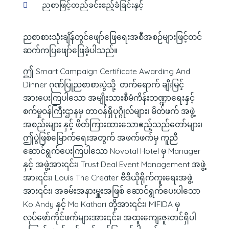
ညစာဖြင့်တည်ခင်းဧည့်ခံခြင်းနှင့်
ညစာစားသုံးချိန်တွင်ဖျော်‌ဖြေရေးအစီအစဉ်များဖြင့်တင်
ဆက်ကပြဖျော်‌ဖြေခဲ့ပါသည်။
ဤ Smart Campaign Certificate Awarding And
Dinner ဂုဏ်ပြုညစာစားပွဲသို့ တက်ရောက် ချီးမြင့်
အားပေးကြပါသော အမျိုးသားစီမံကိန်းဘဏ္ဍာရေးနှင့်
စက်မှုဝန်ကြီးဌာနမှ တာဝန်ရှိပုဂ္ဂိုလ်များ၊ မိတ်ဖက် အဖွဲ့
အစည်းများ နှင့် ဖိတ်ကြားထားသောဧည့်သည်တော်များ၊
ဤပွဲဖြစ်မြောက်ရေးအတွက် အဖက်ဖက်မှ ကူညီ
ဆောင်ရွက်ပေးကြပါသော Novotal Hotel မှ Manager
နှင့် အဖွဲ့အား၎င်း၊ Trust Deal Event Management အဖွဲ့
အား၎င်း၊ Louis The Creater ဗီဒီယိုရိုက်ကူးရေးအဖွဲ့
အား၎င်း၊ အခမ်းအနားမှူးအဖြစ် ဆောင်ရွက်ပေးပါသော
Ko Andy နှင့် Ma Kathari တို့အား၎င်း၊ MIFIDA မှ
လုပ်ဖော်ကိုင်ဖက်များအား၎င်း၊ အထူးကျေးဇူးတင်ရှိပါ