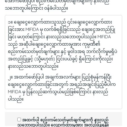
အောက်ဖော်ပြပါ စည်းကမ်းသတ်မှတ်ချက်များကို နားလည်
သဘောတူပါကြောင်း ဝန်ခံပါသည်။
၁။ ချေးငွေလျှောက်ထားသူသည် ၎င်းချေးငွေလျှောက်ထား
ခြင်းအား MIFIDA မှ လက်ခံရရှိခြင်းသည် ‌ချေးငွေအတည်ပြု
ခြင်း မဟုတ်ကြောင်း နားလည်သဘောတူပါသည်။ MIFIDA
သည် အဆိုပါချေးငွေလျှောက်ထားမှုအား ကုမ္ပဏီ၏
စည်းကမ်းသတ်မှတ်ချက်များ နှင့် မူဝါဒအရ ဘက်လိုက်မှုမရှိပဲ
အတည်ပြုခွင့် (သို့မဟုတ်) ငြင်းပယ်ခွင့် ရှိကြောင်းကိုလည်း
နားလည်သဘောတူပါသည်။
၂။ အထက်ဖော်ပြပါ အချက်အလက်များ ပြည့်စုံမှန်ကန်ပြီး
ချေးငွေလျှောက်ထားခြင်းအတွက် အရည်အချင်းပြည့်မီပါက
MIFIDA မှ ပြန်လည်ဆက်သွယ်မည်ဖြစ်ကြောင်း နားလည်
ပါသည်။
အထက်ပါ စည်းကမ်းသတ်မှတ်ချက်များကို နားလည်
သဘောတူပါသည်။ လျှောက်ထားမှုအား အတည်ပြုရန်။