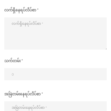
လက်ရှိနေရပ်လိပ်စာ *
သက်တမ်း *
အမြဲတမ်းနေရပ်လိပ်စာ *