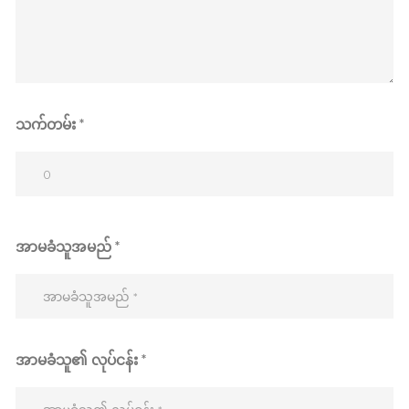
သက်တမ်း *
အာမခံသူအမည် *
အာမခံသူ၏ လုပ်ငန်း *