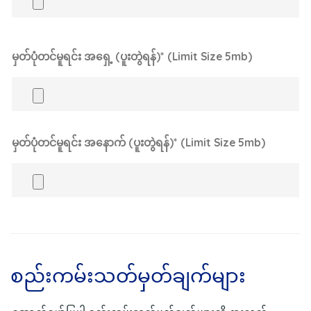
မှတ်ပုံတင်မူရင်း အရှေ့ (ပူးတွဲရန်)* (Limit Size 5mb)
မှတ်ပုံတင်မူရင်း အနောက် (ပူးတွဲရန်)* (Limit Size 5mb)
စည်းကမ်းသတ်မှတ်ချက်များ