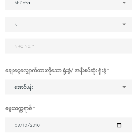
AhGaYa
N
ချေးငွေလျှောက်ထားလိုသော ရုံးခွဲ/ အနီးစပ်ဆုံး ရုံးခွဲ *
အောင်ပန်း
မွေးသက္ကရာဇ် *