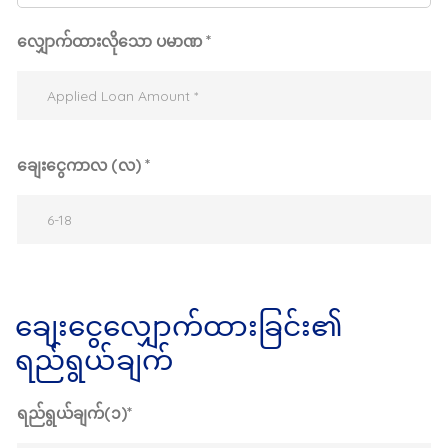
လျှောက်ထားလိုသော ပမာဏ *
ချေးငွေကာလ (လ) *
ချေးငွေလျှောက်ထားခြင်း၏
ရည်ရွယ်ချက်
ရည်ရွယ်ချက်(၁)*