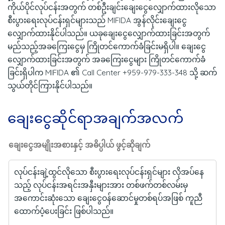
ကိုယ်ပိုင်လုပ်ငန်းအတွက် တစ်ဦးချင်းချေးငွေလျှောက်ထားလိုသော
စီးပွားရေးလုပ်ငန်းရှင်များသည် MIFIDA အွန်လိုင်းချေးငွေ
လျှောက်ထားနိုင်ပါသည်။ ယခုချေးငွေလျှောက်ထားခြင်းအတွက်
မည်သည့်အခကြေးငွေမှ ကြိုတင်ကောက်ခံခြင်းမရှိပါ။ ချေးငွေ
လျှောက်ထားခြင်းအတွက် အခကြေးငွေများ ကြိုတင်ကောက်ခံ
ခြင်းရှိပါက MIFIDA ၏ Call Center +959-979-333-348 သို့ ဆက်
သွယ်တိုင်ကြားနိုင်ပါသည်။
ချေးငွေဆိုင်ရာအချက်အလက်
ချေးငွေအမျိုးအစားနှင့် အဓိပ္ပါယ် ဖွင့်ဆိုချက်
လုပ်ငန်းချဲ့ထွင်လိုသော စီးပွားရေးလုပ်ငန်းရှင်များ လိုအပ်နေ
သည့် လုပ်ငန်းအရင်းအနှီးများအား တစ်ဖက်တစ်လမ်းမှ
အကောင်းဆုံးသော ချေးငွေဝန်ဆောင်မှုတစ်ရပ်အဖြစ် ကူညီ
ထောက်ပံ့ပေးခြင်း ဖြစ်ပါသည်။