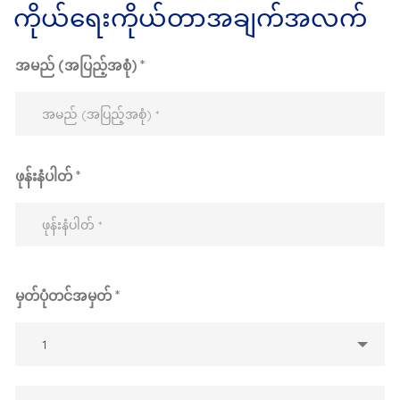
ကိုယ်ရေးကိုယ်တာအချက်အလက်
အမည် (အပြည့်အစုံ) *
ဖုန်းနံပါတ် *
မှတ်ပုံတင်အမှတ် *
1