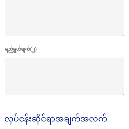
ရည်ရွယ်ချက်(၂)
လုပ်ငန်းဆိုင်ရာအချက်အလက်