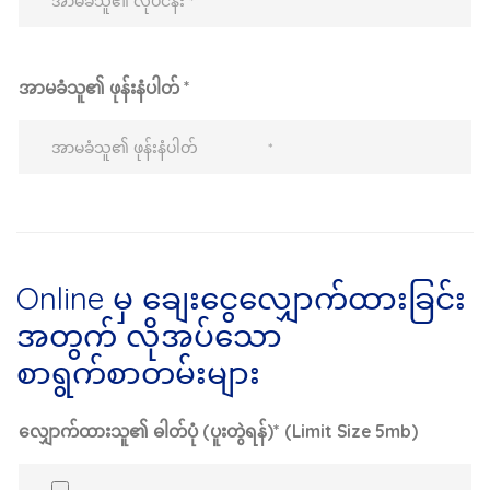
အာမခံသူ၏ ဖုန်းနံပါတ် *
Online မှ ချေးငွေလျှောက်ထားခြင်း
အတွက် လိုအပ်သော
စာရွက်စာတမ်းများ
လျှောက်ထားသူ၏ ဓါတ်ပုံ (ပူးတွဲရန်)* (Limit Size 5mb)